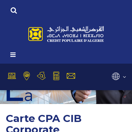
Vous êtes ici :
Accueil
Nos Produits
Nos cartes
Cartes domestiques
Carte Corporate
Sélectionnez
Carte CPA CIB
Corporate