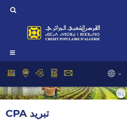
Vous êtes ici :
Accueil
Financement agricole
CPA تبريد
Sélectionnez
CPA تبريد