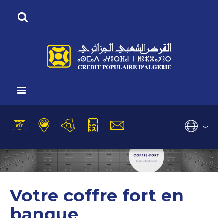
Vous êtes ici :
Accueil
Clientèle
Particuliers
Coffre en banque
Sélectionnez
Votre coffre fort en
banque