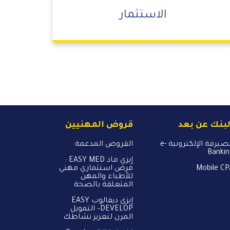
الاستثمار
لبنك عن بعد
قروض المهنيين
الصيرفة الإلكترونية e-
القروض المدعمة
Banki
إيزي ماد EASY MED :
Mobile C
قرض استثماري مهني
للأطباء والمهن
المتعلقة بالصحة
إيزي ديفالوب EASY
DEVELOP– التمويل
المرن لتعزيز نشاطك