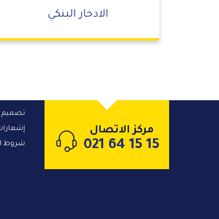
الادخار البنكي
تصميم ا
مركز الاتصال
إشعارات 
021 64 15 15
شروط ا