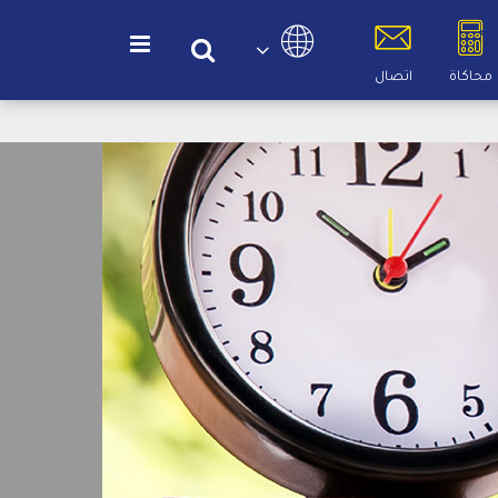
اختر لغتك
محاكاة
اتصال