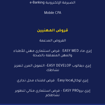
الصيرفة الإلكترونية e-Banking
Mobile CPA
قروض المهنيين
القروض المدعمة
إيزي ماد EASY MED : قرض استثماري مهني للأطباء
والمهن المتعلقة بالصحة
إيزي ديفالوب EASY DEVELOP– التمويل المرن لتعزيز
نشاطك
إيزي لوكالEasy local : قرض لاقتناء محل تجاري
إيزي بروEASY PRO – قرض استثماري مثالي لتطوير
نشاطكم