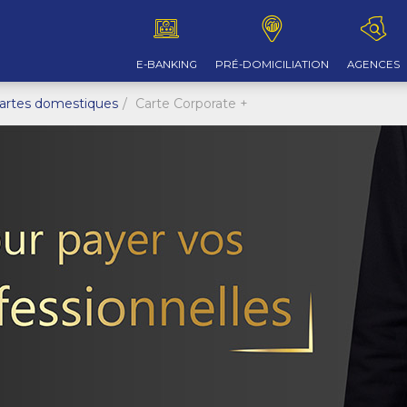
E-BANKING
PRÉ-DOMICILIATION
AGENCES
artes domestiques
Carte Corporate +