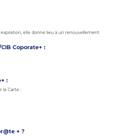
 expiration, elle donne lieu à un renouvellement
/CIB Coporate+ :
+ :
 la Carte ;
or@te + ?