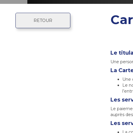
Car
RETOUR
Le titul
Une person
La Cart
Une c
Le n
l’ent
Les ser
Le paiemen
auprès de
Les ser
La co