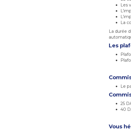
Les 
L’imp
L’imp
La c
La durée de
automatiq
Les pla
Plafo
Plaf
Commiss
Le pa
Commiss
25 D
40 DA
Vous hé