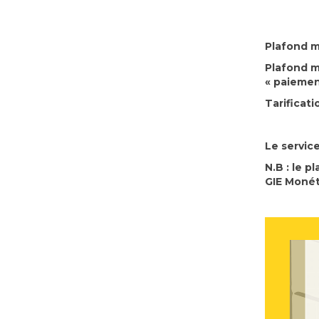
Plafond m
Plafond 
« paiemen
Tarificati
Le servic
N.B : le p
GIE Monét