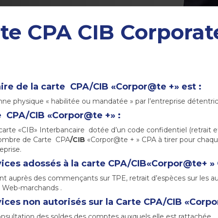
te CPA CIB Corporat
aire de la carte CPA/CIB «Corpor@te +» est :
ne physique « habilitée ou mandatée » par l’entreprise détentr
e CPA/CIB «Corpor@te +» :
arte «CIB» Interbancaire dotée d’un code confidentiel (retrait e
ombre de Carte CPA
/CIB
«Corpor@te + » CPA à tirer pour chaqu
reprise.
vices adossés à la carte CPA/CIB«Corpor@te+ » 
t auprès des commençants sur TPE, retrait d’espèces sur les au
s Web-marchands .
vices non autorisés sur la Carte CPA/CIB «Corpo
nsultation des soldes des comptes auxquels elle est rattachée.